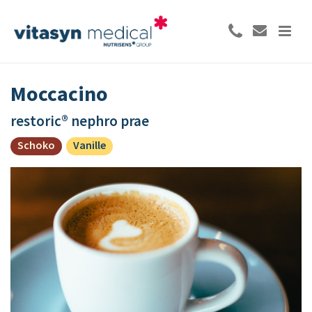
Moccacino
restoric® nephro prae
Schoko
Vanille