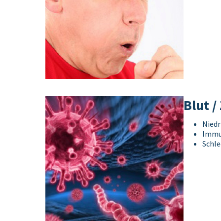
Blut /
Niedr
Immu
Schle