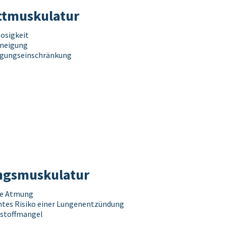
tt­muskulatur
losigkeit
zneigung
gungseinschränkung
gs­muskulatur
he Atmung
tes Risiko einer Lungenentzündung
rstoffmangel