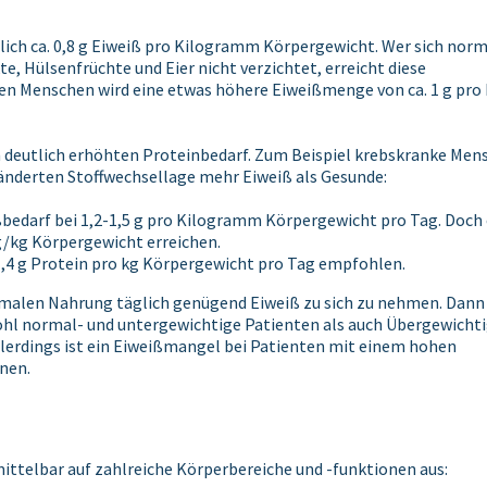
ich ca. 0,8 g Eiweiß pro Kilogramm Körpergewicht. Wer sich norm
, Hülsenfrüchte und Eier nicht verzichtet, erreicht diese
ren Menschen wird eine etwas höhere Eiweißmenge von ca. 1 g pro
 deutlich erhöhten Proteinbedarf. Zum Beispiel krebskranke Men
änderten Stoffwechsellage mehr Eiweiß als Gesunde:
ßbedarf bei 1,2-1,5 g pro Kilogramm Körpergewicht pro Tag. Doch 
g/kg Körpergewicht erreichen.
1,4 g Protein pro kg Körpergewicht pro Tag empfohlen.
normalen Nahrung täglich genügend Eiweiß zu sich zu nehmen. Dann
hl normal- und untergewichtige Patienten als auch Übergewicht
lerdings ist ein Eiweißmangel bei Patienten mit einem hohen
nnen.
mittelbar auf zahlreiche Körperbereiche und -funktionen aus: