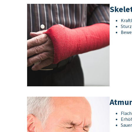
Skele
Kraft
Stur
Bewe
Atmun
Flac
Erhöh
Saue