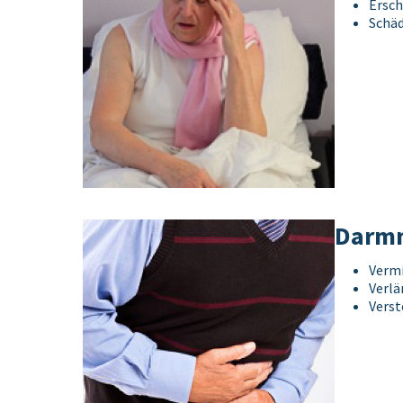
Ersch
Schäd
Darmm
Vermi
Verlä
Vers