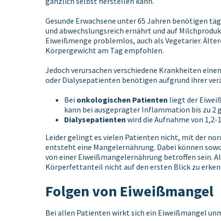
gänzlich selbst herstellen kann.
Gesunde Erwachsene unter 65 Jahren benötigen tägl
und abwechslungsreich ernährt und auf Milchprodukte
Eiweißmenge problemlos, auch als Vegetarier. Älte
Körpergewicht am Tag empfohlen.
Jedoch verursachen verschiedene Krankheiten einen
oder Dialysepatienten benötigen aufgrund ihrer ver
Bei
onkologischen Patienten
liegt der Eiwei
kann bei ausgeprägter Inflammation bis zu 2 
Dialysepatienten
wird die Aufnahme von 1,2-
Leider gelingt es vielen Patienten nicht, mit der 
entsteht eine Mangelernährung. Dabei können sowo
von einer Eiweißmangelernährung betroffen sein. Al
Körperfettanteil nicht auf den ersten Blick zu erke
Folgen von Eiweißmangel
Bei allen Patienten wirkt sich ein Eiweißmangel un