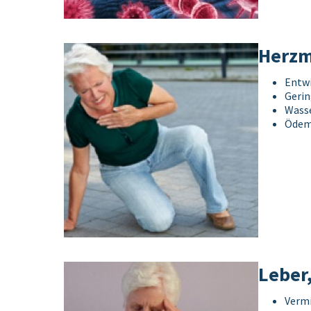
Herzm
Entw
Gerin
Wasse
Öde
Leber
Verm