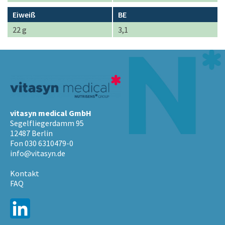
Eiweiß
BE
22 g
3,1
vitasyn medical GmbH
Segelfliegerdamm 95
12487 Berlin
Fon 030 6310479-0
info@vitasyn.de
Kontakt
FAQ