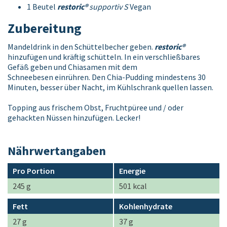
1 Beutel
restoric®
supportiv S
Vegan
Zubereitung
Mandeldrink in den Schüttelbecher geben.
restoric®
hinzufügen und kräftig schütteln. In ein verschließbares
Gefäß geben und Chiasamen mit dem
Schneebesen einrühren. Den Chia-Pudding mindestens 30
Minuten, besser über Nacht, im Kühlschrank quellen lassen.
Topping aus frischem Obst, Fruchtpüree und / oder
gehackten Nüssen hinzufügen. Lecker!
Nährwertangaben
Pro Portion
Energie
245 g
501 kcal
Fett
Kohlenhydrate
27 g
37 g