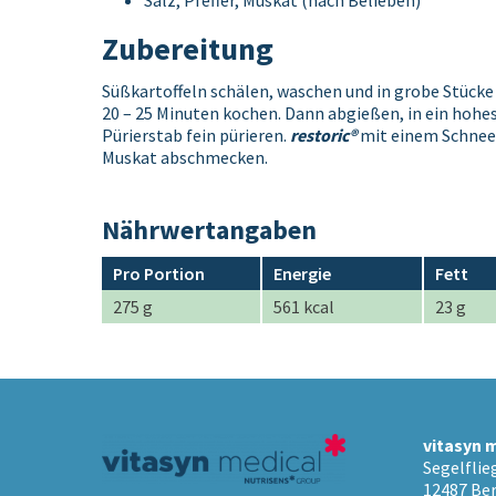
Salz, Pfeffer, Muskat (nach Belieben)
Zubereitung
Süßkartoffeln schälen, waschen und in grobe Stück
20 – 25 Minuten kochen. Dann abgießen, in ein hohe
Pürierstab fein pürieren.
restoric®
mit einem Schneeb
Muskat abschmecken.
Nährwertangaben
Pro Portion
Energie
Fett
275 g
561 kcal
23 g
vitasyn 
Segelfli
12487 Ber