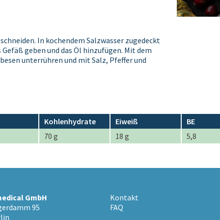
e schneiden. In kochendem Salzwasser zugedeckt
s Gefäß geben und das Öl hinzufügen. Mit dem
esen unterrühren und mit Salz, Pfeffer und
Kohlenhydrate
Eiweiß
BE
70 g
18 g
5,8
medical GmbH
Kontakt
egerdamm 95
FAQ
lin