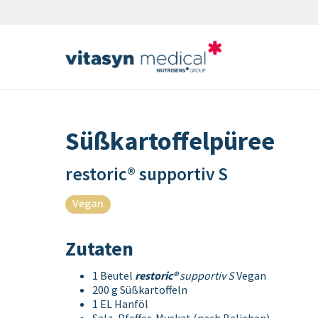
Süßkartoffelpüree
restoric® supportiv S
Vegan
Zutaten
1 Beutel
restoric®
supportiv S
Vegan
200 g Süßkartoffeln
1 EL Hanföl