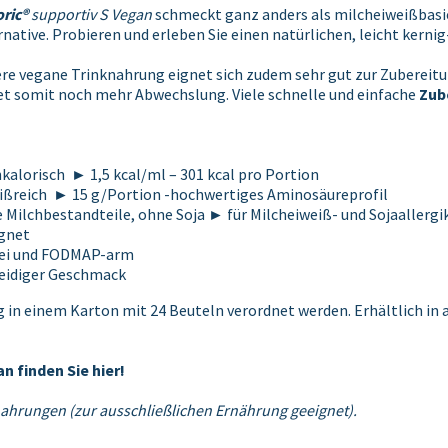
oric®
supportiv S Vegan
schmeckt ganz anders als milcheiweißbasie
rnative. Probieren und erleben Sie einen natürlichen, leicht kern
re vegane Trinknahrung eignet sich zudem sehr gut zur Zubereit
et somit noch mehr Abwechslung. Viele schnelle und einfache
Zub
kalorisch ► 1,5 kcal/ml – 301 kcal pro Portion
ißreich ► 15 g/Portion -hochwertiges Aminosäureprofil
 Milchbestandteile, ohne Soja ► für Milcheiweiß- und Sojaallergi
gnet
frei und FODMAP-arm
reidiger Geschmack
in einem Karton mit 24 Beuteln verordnet werden. Erhältlich in 
n finden Sie hier!
nahrungen (zur ausschließlichen Ernährung geeignet).