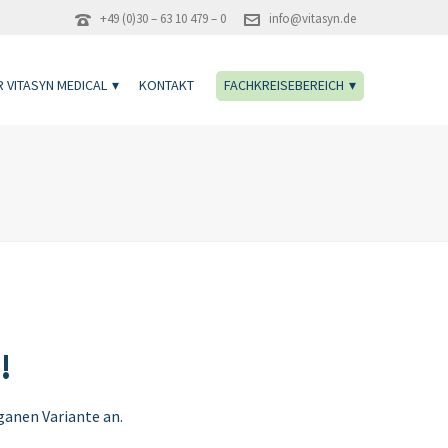
+49 (0)30 – 63 10 479 – 0
info@vitasyn.de
 VITASYN MEDICAL
KONTAKT
FACHKREISEBEREICH
!
eganen Variante an.