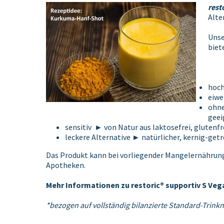
rest
Alte
Unse
biet
hoch
eiwe
ohne
geei
sensitiv ► von Natur aus laktosefrei, gluten
leckere Alternative ► natürlicher, kernig-get
Das Produkt kann bei vorliegender Mangelernährung 
Apotheken.
Mehr Informationen zu restoric® supportiv S Vega
*bezogen auf vollständig bilanzierte Standard-Trink