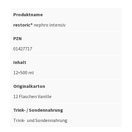
restoric®
nephro intensiv
01427717
12×500 ml
12 Flaschen Vanille
Trink- und Sondennahrung