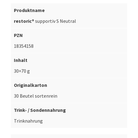
restoric®
supportiv S Neutral
18354158
30×70 g
30 Beutel sortenrein
Trinknahrung