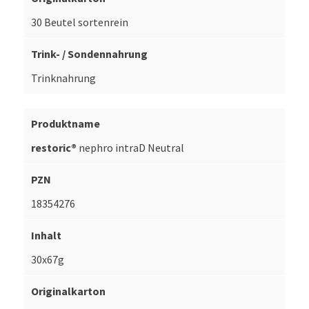
30 Beutel sortenrein
Trinknahrung
restoric®
nephro intraD Neutral
18354276
30x67g