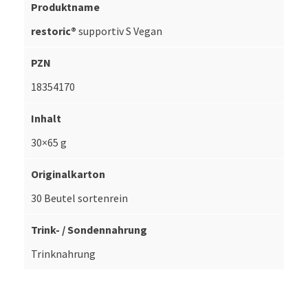
restoric®
supportiv S Vegan
18354170
30×65 g
30 Beutel sortenrein
Trinknahrung