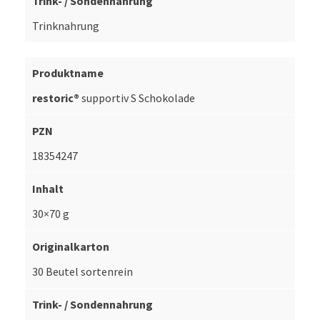
Trinknahrung
restoric®
supportiv S Schokolade
18354247
30×70 g
30 Beutel sortenrein