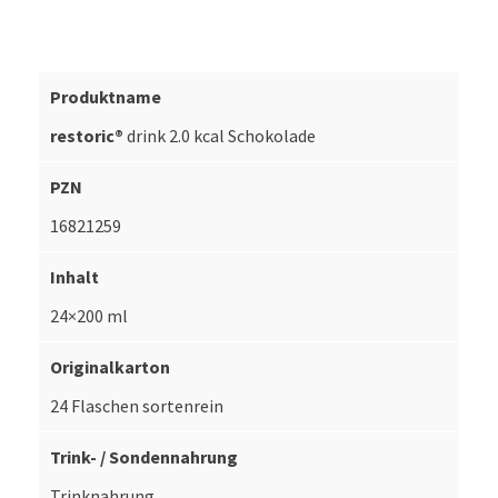
restoric®
drink 2.0 kcal Schokolade
16821259
24×200 ml
24 Flaschen sortenrein
Trinknahrung