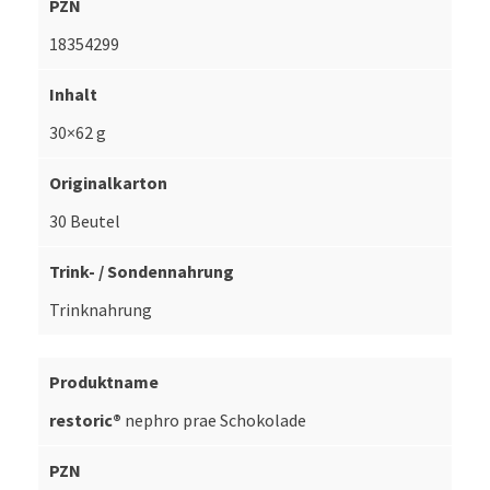
18354299
30×62 g
30 Beutel
Trinknahrung
restoric®
nephro prae Schokolade