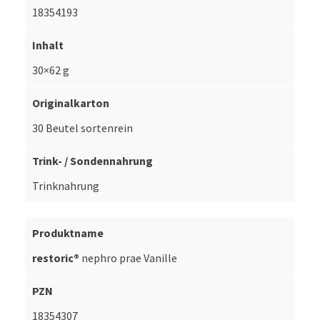
18354193
30×62 g
30 Beutel sortenrein
Trinknahrung
restoric®
nephro prae Vanille
18354307