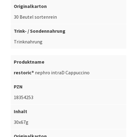
30 Beutel sortenrein
Trinknahrung
restoric®
nephro intraD Cappuccino
18354253
30x67g