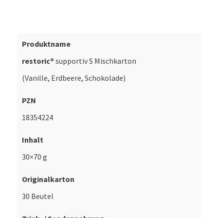
restoric®
supportiv S Mischkarton
(Vanille, Erdbeere, Schokolade)
18354224
30×70 g
30 Beutel