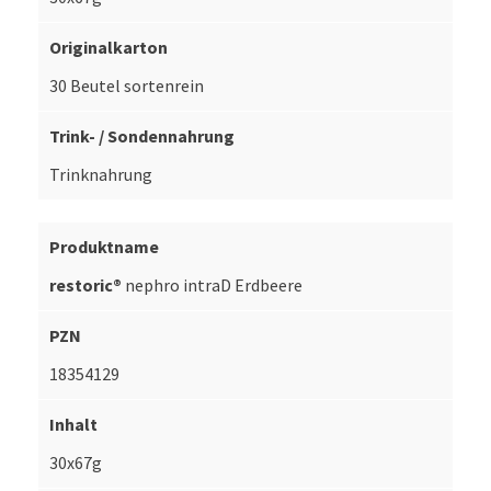
30 Beutel sortenrein
Trinknahrung
restoric®
nephro intraD Erdbeere
18354129
30x67g