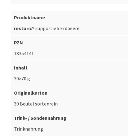
restoric®
supportiv S Erdbeere
18354141
30×70 g
30 Beutel sortenrein
Trinknahrung