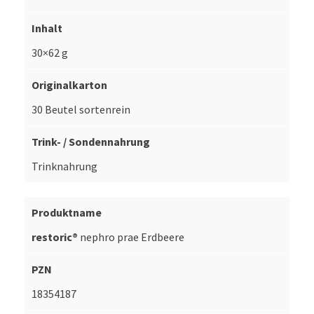
30×62 g
30 Beutel sortenrein
Trinknahrung
restoric®
nephro prae Erdbeere
18354187