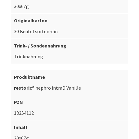
30x67g
30 Beutel sortenrein
Trinknahrung
restoric®
nephro intraD Vanille
18354112
30x67g