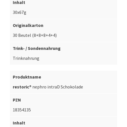
30x67g
30 Beutel (8+8+8+4+4)
Trinknahrung
restoric®
nephro intraD Schokolade
18354135