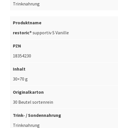
Trinknahrung
restoric®
supportiv S Vanille
18354230
30×70 g
30 Beutel sortenrein
Trinknahrung